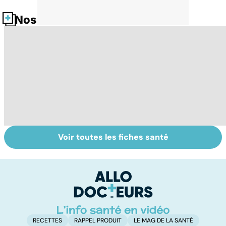
Nos fiches santé
Voir toutes les fiches santé
Tout savoir sur
Analyses
L'
nos excréments
biologiques :
v
comment les
c
interpréter ?
RECETTES
RAPPEL PRODUIT
LE MAG DE LA SANTÉ