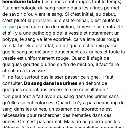
hématurie totale
(les urines sont rouges tout le temps).
"La chronologie du sang rouge dans les urines permet
de savoir d'où vient le sang. Si c'est initial, au début,
c'est plutôt la
prostate
. Si c'est terminal, c'est plutôt la
vessie
parce qu'en fin de miction, la vessie se contracte
et s'il y a une pathologie de la vessie et notamment un
polype, le sang va être exprimé, ça va être plus rouge
vers la fin. Si c'est total, on dit que c'est le rein parce
que le sang se mélange doucement aux urines et toute la
vessie est uniformément rouge. Quand il s'agit de
quelques gouttes d'urine en fin de miction, il faut faire
attention à la vessie.
"Il ne faut surtout pas laisser passer ce signe, il faut
consulter.
Du sang dans les urines
en dehors de
quelques colorations nécessite une consultation."
"On peut tout à fait avoir du sang dans les urines sans
qu'elles soient colorées. Quand il n'y a pas beaucoup de
sang dans les urines, un examen de laboratoire est
nécessaire pour rechercher des hématies dans ces
urines. Ce n'est pas normal. Mais on ne pourra pas les
détecter à l'œil, en revanche des bandelettes permettent