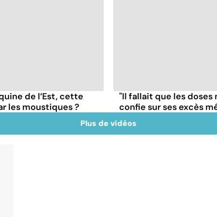
uine de l’Est, cette
"Il fallait que les dose
ar les moustiques ?
confie sur ses excès 
Plus de vidéos