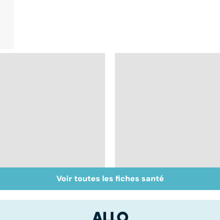
Voir toutes les fiches santé
Anémie : symptômes,
Exostose osseuse :
causes et
des bosses sous la
traitements
peau