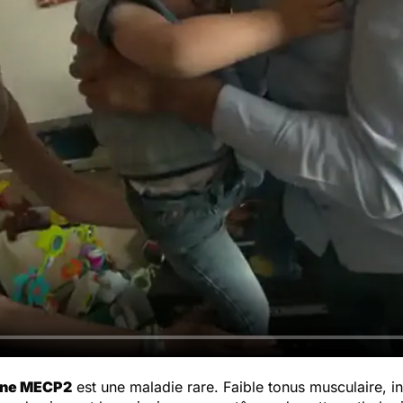
gène MECP2
est une maladie rare. Faible tonus musculaire, in