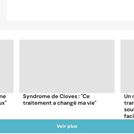
ne
Syndrome de Cloves : "Ce
Un 
ux"
traitement a changé ma vie"
tra
sou
fac
Voir plus