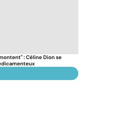
s montent" : Céline Dion se
médicamenteux