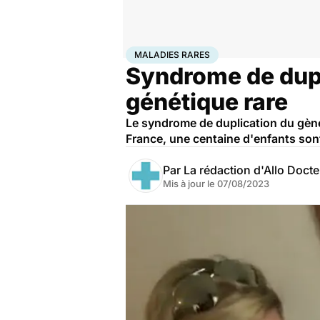
Accueil
Santé
Maladies
Maladies rares
Maladies r
MALADIES RARES
Syndrome de dupl
génétique rare
Le syndrome de duplication du gène
France, une centaine d'enfants son
Par
La rédaction d'Allo Doct
Mis à jour le
07/08/2023