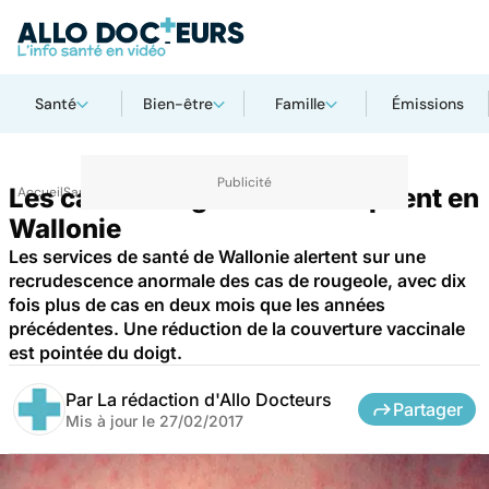
Santé
Bien-être
Famille
Émissions
Les cas de rougeole se multiplient en
Accueil
Santé
Wallonie
Les services de santé de Wallonie alertent sur une
recrudescence anormale des cas de rougeole, avec dix
fois plus de cas en deux mois que les années
précédentes. Une réduction de la couverture vaccinale
est pointée du doigt.
Par
La rédaction d'Allo Docteurs
Partager
Mis à jour le
27/02/2017