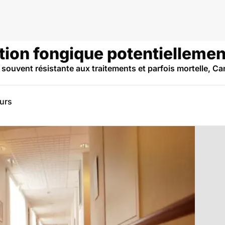
dies infectieuses et tropicales
ction fongique potentiellemen
 souvent résistante aux traitements et parfois mortelle, Ca
eurs