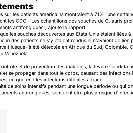
itements
s sur les patients américains montraient à 71% "une certai
sent les CDC. "Les échantillons des souches de C. auris pré
ments antifongiques", ajoute le rapport.
é que les souches découvertes aux Etats-Unis étaient liées 
un des patients ne s'y étaient rendus ni n'avaient de lien p
 avait jusque-là été détectée en Afrique du Sud, Colombie, C
au Venezuela.
ontrôle et de prévention des maladies, la levure Candida au
ne et se propager dans tout le corps, causant des infections 
, ce qui rend les infections difficiles à traiter.
nité de soins intensifs pendant une longue période ou qui on
aments antifongiques, semblent être plus à risque d'infecti