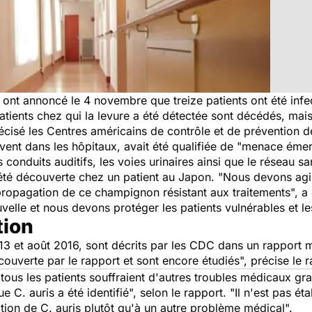
s ont annoncé le 4 novembre que treize patients ont été in
tients chez qui la levure a été détectée sont décédés, mai
précisé les Centres américains de contrôle et de prévention
ouvent dans les hôpitaux, avait été qualifiée de "menace ém
s conduits auditifs, les voies urinaires ainsi que le réseau sa
été découverte chez un patient au Japon. "Nous devons ag
propagation de ce champignon résistant aux traitements", a
velle et nous devons protéger les patients vulnérables et les 
tion
13 et août 2016, sont décrits par les CDC dans un rapport
 couverte par le rapport et sont encore étudiés", précise le r
tous les patients souffraient d'autres troubles médicaux gra
C. auris a été identifié", selon le rapport. "Il n'est pas ét
fection de C. auris plutôt qu'à un autre problème médical".