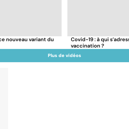
e ce nouveau variant du
Covid-19 : à qui s’adr
vaccination ?
Plus de vidéos