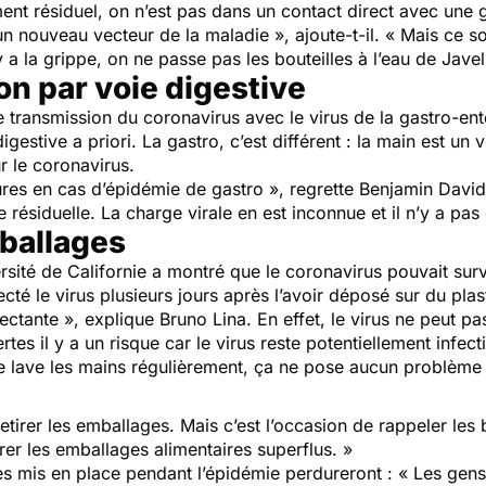
t résiduel, on n’est pas dans un contact direct avec une g
un nouveau vecteur de la maladie », ajoute-t-il. « Mais ce 
a la grippe, on ne passe pas les bouteilles à l’eau de Javel
n par voie digestive
transmission du coronavirus avec le virus de la gastro-enté
gestive a priori. La gastro, c’est différent : la main est un 
r le coronavirus.
es en cas d’épidémie de gastro », regrette Benjamin Davido
 résiduelle. La charge virale en est inconnue et il n’y a pas
ballages
sité de Californie a montré que le coronavirus pouvait surv
ecté le virus plusieurs jours après l’avoir déposé sur du plas
ectante », explique Bruno Lina. En effet, le virus ne peut pas
rtes il y a un risque car le virus reste potentiellement infe
 se lave les mains régulièrement, ça ne pose aucun problème 
irer les emballages. Mais c’est l’occasion de rappeler les b
tirer les emballages alimentaires superflus. »
es mis en place pendant l’épidémie perdureront : « Les gens