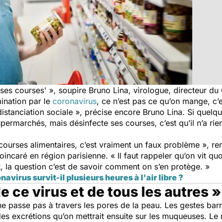
 ses courses' », soupire Bruno Lina, virologue, directeur du
ination par le
coronavirus
, ce n’est pas ce qu’on mange, c’
distanciation sociale », précise encore Bruno Lina. Si quel
upermarchés, mais désinfecte ses courses, c’est qu’il n’a rie
courses alimentaires, c’est vraiment un faux problème », re
oincaré en région parisienne. « Il faut rappeler qu’on vit q
, la question c’est de savoir comment on s’en protège. »
virus survit-il plusieurs heures à l'air libre ?
e ce virus et de tous les autres 
e passe pas à travers les pores de la peau. Les gestes barri
es excrétions qu’on mettrait ensuite sur les muqueuses. Le 