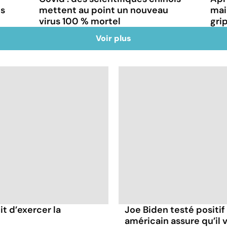
ns
mettent au point un nouveau
mai
virus 100 % mortel
gri
Voir plus
it d’exercer la
Joe Biden testé positif
américain assure qu’il v