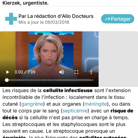
Kierzek, urgentiste.
Par
La rédaction d'Allo Docteurs
Partager
Mis à jour le
09/03/2016
Les risques de la
cellulite infectieuse
sont l'extension
incontrôlable de l'infection : localement dans le tissu
cutané (
gangrène
) et aux organes (
méningite
), ou dans
tout le corps par le sang (
septicémie
) avec un
risque de
décès
si la cellulite n'est pas prise en charge à temps.
Les streptocoques et les staphylocoques sont le plus
souvent en cause. Le streptocoque provoque un
érysipèle
, la plus fréquente des
cellulites cutanées
.