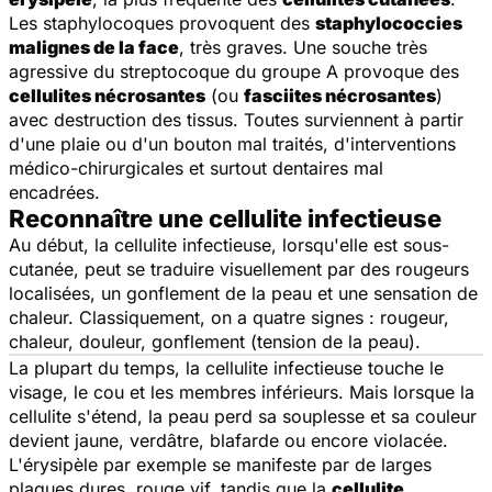
Les staphylocoques provoquent des
staphylococcies
malignes de la face
, très graves. Une souche très
agressive du streptocoque du groupe A provoque des
cellulites nécrosantes
(ou
fasciites nécrosantes
)
avec destruction des tissus. Toutes surviennent à partir
d'une plaie ou d'un bouton mal traités, d'interventions
médico-chirurgicales et surtout dentaires mal
encadrées.
Reconnaître une cellulite infectieuse
Au début, la cellulite infectieuse, lorsqu'elle est sous-
cutanée, peut se traduire visuellement par des rougeurs
localisées, un gonflement de la peau et une sensation de
chaleur. Classiquement, on a quatre signes : rougeur,
chaleur, douleur, gonflement (tension de la peau).
La plupart du temps, la cellulite infectieuse touche le
visage, le cou et les membres inférieurs. Mais lorsque la
cellulite s'étend, la peau perd sa souplesse et sa couleur
devient jaune, verdâtre, blafarde ou encore violacée.
L'érysipèle par exemple se manifeste par de larges
plaques dures, rouge vif, tandis que la
cellulite