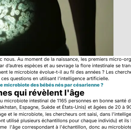
 nous. Au moment de la naissance, les premiers micro-organ
par d’autres espèces et au sevrage la flore intestinale se t
ent le microbiote évolue-t-il au fil des années ? Les cherch
s questions en utilisant l'intelligence artificielle.
e microbiote des bébés nés par césarienne ?
es qui révèlent l'âge
 microbiote intestinal de 1165 personnes en bonne santé de
khstan, Espagne, Suède et États-Unis) et âgées de 20 à 9
âge et le microbiote, les chercheurs ont saisi, dans l'intellig
nt utilisé plusieurs échantillons pour chaque individu) et ils 
e l'âge correspondant à l'échantillon, donc au microbiote.