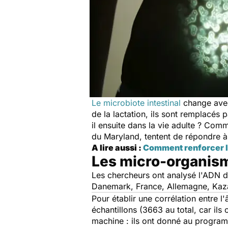
Le microbiote intestinal
change avec
de la lactation, ils sont remplacés 
il ensuite dans la vie adulte ? Comm
du Maryland, tentent de répondre à ce
A lire aussi :
Comment renforcer l
Les micro-organism
Les chercheurs ont analysé l'ADN du
Danemark, France, Allemagne, Kaza
Pour établir une corrélation entre l'
échantillons (3663 au total, car ils o
machine : ils ont donné au programm