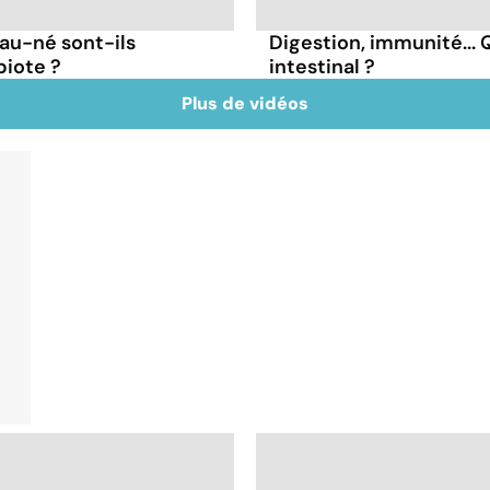
au-né sont-ils
Digestion, immunité... Q
biote ?
intestinal ?
Plus de vidéos