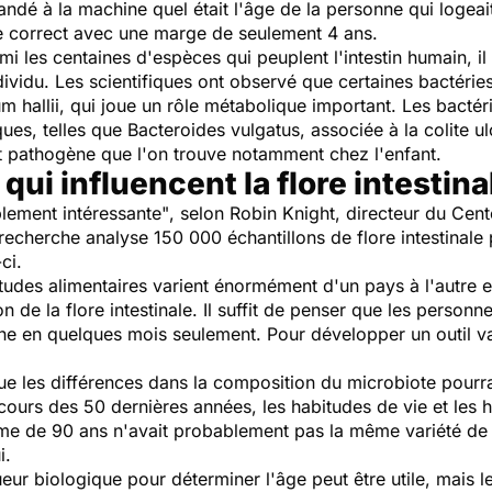
mandé à la machine quel était l'âge de la personne qui logea
ge correct avec une marge de seulement 4 ans.
les centaines d'espèces qui peuplent l'intestin humain, il y
dividu. Les scientifiques ont observé que certaines bactér
m hallii
, qui joue un rôle métabolique important. Les bactér
ues, telles que
Bacteroides vulgatus
, associée à la colite 
t pathogène que l'on trouve notamment chez l'enfant.
qui influencent la flore intestina
lement intéressante"
, selon Robin Knight, directeur du
Cente
 recherche analyse 150 000 échantillons de flore intestinale
ci.
bitudes alimentaires varient énormément d'un pays à l'autre e
 de la flore intestinale. Il suffit de penser que les personne
ne en quelques mois seulement. Pour développer un outil val
.
ue les différences dans la composition du microbiote pourra
cours des 50 dernières années, les habitudes de vie et les h
de 90 ans n'avait probablement pas la même variété de flor
i.
ur biologique pour déterminer l'âge peut être utile, mais le