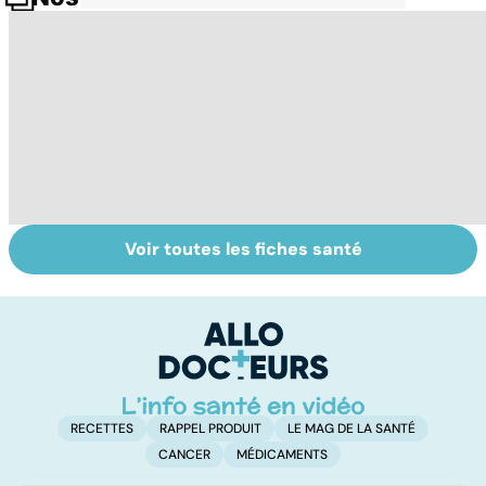
Voir toutes les fiches santé
Le don
Sexualité,
In
d'ovocytes,
infertilité et
fé
comment ça
PMA, des liens
st
marche ?
étroits
f
RECETTES
RAPPEL PRODUIT
LE MAG DE LA SANTÉ
CANCER
MÉDICAMENTS