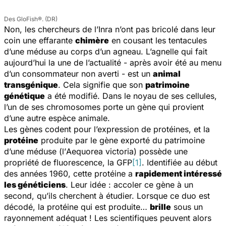
Des GloFish®. (DR)
Non, les chercheurs de l’Inra n’ont pas bricolé dans leur
coin une effarante
chimère
en cousant les tentacules
d’une méduse au corps d’un agneau. L’agnelle qui fait
aujourd’hui la une de l’actualité - après avoir été au menu
d’un consommateur non averti - est un
animal
transgénique
. Cela signifie que son
patrimoine
génétique
a été modifié. Dans le noyau de ses cellules,
l’un de ses chromosomes porte un gène qui provient
d’une autre espèce animale.
Les gènes codent pour l’expression de protéines, et la
protéine
produite par le gène exporté du patrimoine
d’une méduse (l’
Aequorea victoria
) possède une
propriété de fluorescence, la GFP
[1]
. Identifiée au début
des années 1960, cette protéine a
rapidement intéressé
les généticiens
. Leur idée : accoler ce gène à un
second, qu’ils cherchent à étudier. Lorsque ce duo est
décodé, la protéine qui est produite…
brille
sous un
rayonnement adéquat ! Les scientifiques peuvent alors