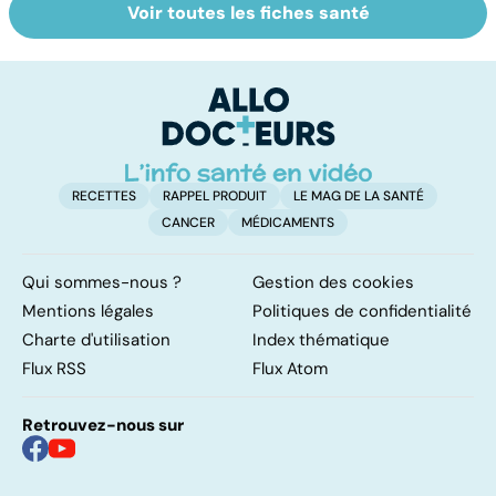
Voir toutes les fiches santé
Médecine de
Imagerie
D
proximité : quel
médicale : du
pr
avenir ?
scanner à la
c
capsule caméra
RECETTES
RAPPEL PRODUIT
LE MAG DE LA SANTÉ
CANCER
MÉDICAMENTS
Qui sommes-nous ?
Gestion des cookies
Mentions légales
Politiques de confidentialité
Charte d'utilisation
Index thématique
Flux RSS
Flux Atom
Retrouvez-nous sur