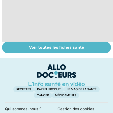
Voir toutes les fiches santé
Tout savoir sur
Inflammation des
Su
les infections
amygdales : que
le
pulmonaires
faire en cas
l'
d'angine ?
RECETTES
RAPPEL PRODUIT
LE MAG DE LA SANTÉ
CANCER
MÉDICAMENTS
Qui sommes-nous ?
Gestion des cookies