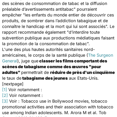
des scènes de consommation de tabac et la diffusion
préalable d’avertissements antitabac"
pourraient
empêcher
"les enfants du monde entier de découvrir ces
produits, de sombrer dans l’addiction tabagique et de
connaître le handicap et la mort qui lui sont associés".
Le
rapport recommande également
"d’interdire toute
subvention publique aux productions médiatiques faisant
la promotion de la consommation de tabac".
L'une des plus hautes autorités sanitaires nord-
américaines, le corps de la santé publique (
The Surgeon
General
), juge que
classer les films comportant des
scènes de tabagisme comme des œuvres "pour
adultes"
permettrait de
réduire de près d'un cinquième
le taux de
tabagisme des jeunes
aux Etats-Unis.
[nextpage]
[1]
Voir notamment :
[2]
Voir notamment :
[3]
Voir :
Tobacco use in Bollywood movies, tobacco
promotional activities and their association with tobacco
use among Indian adolescents.
M. Arora M et al.
Tob