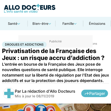
Santé
Bien-être
Famille
Émissions
Accueil
Santé
Maladies
Drogues et addictions
Drogues et addictions
DROGUES ET ADDICTIONS
Privatisation de la Française des
Jeux : un risque accru d’addiction ?
L’entrée en bourse de la Française des Jeux pose de
nouvelles questions de santé publique. Elle interroge
notamment sur la liberté de régulation par l'Etat des jeux
addictifs et sur la protection des joueurs dépendants.
Par
La rédaction d'Allo Docteurs
Partager
Mis à jour le
08/11/2019