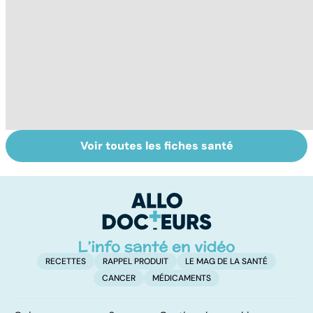
Voir toutes les fiches santé
Accro au sucre ?
Morphine : sois
To
sage ô ma
le
douleur
p
RECETTES
RAPPEL PRODUIT
LE MAG DE LA SANTÉ
CANCER
MÉDICAMENTS