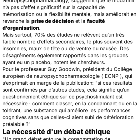
Neuropsychopharmacology
, suggèrent que le modafinil
n’a pas d’effet significatif sur la capacité de
mémorisation ou la flexibilité mentale, mais améliorait en
revanche la
prise de décision
et la
faculté
d’organisation
.
Mais surtout, 70% des études ne relèvent qu’un très
faible nombre d’effets secondaires, le plus souvent des
insomnies, maux de tête ou de ventre ou nausée. Des
désagréments également rapportés dans les groupes
ayant eu un placebo, notent les chercheurs.
Pour le professeur Guy Goodwin, président du Collège
européen de neuropsychopharmacologie ( ECNP ), qui
s’exprimait en marge de la publication: "
si ces résultats
sont confirmés par d’autres études, cela signifie qu’un
questionnement éthique sur ce psychostimulant est
nécessaire : comment classer, en la condamnant ou en la
tolérant, une substance qui améliore les performances
cognitives sans que celles-ci aient subi de détérioration
préalable ?
"
La nécessité d'un débat éthique
"
Un grand débat entoure la consommation de