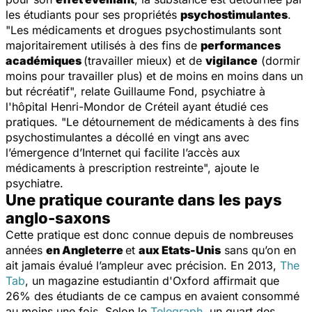
les étudiants pour ses propriétés
psychostimulantes
.
"
Les médicaments et drogues psychostimulants sont
majoritairement utilisés à des fins de
performances
académiques
(travailler mieux) et de
vigilance
(dormir
moins pour travailler plus) et de moins en moins dans un
but récréatif
", relate Guillaume Fond, psychiatre à
l'hôpital Henri-Mondor de Créteil ayant étudié ces
pratiques. "
Le détournement de médicaments à des fins
psychostimulantes a décollé en vingt ans avec
l’émergence d’Internet qui facilite l’accès aux
médicaments à prescription restreinte
", ajoute le
psychiatre.
Une pratique courante dans les pays
anglo-saxons
Cette pratique est donc connue depuis de nombreuses
années
en Angleterre
et
aux Etats-Unis
sans qu’on en
ait jamais évalué l’ampleur avec précision. En 2013,
The
Tab
, un magazine estudiantin d'Oxford affirmait que
26% des étudiants de ce campus en avaient consommé
au moins une fois. Selon le
Telegraph
, un quart des