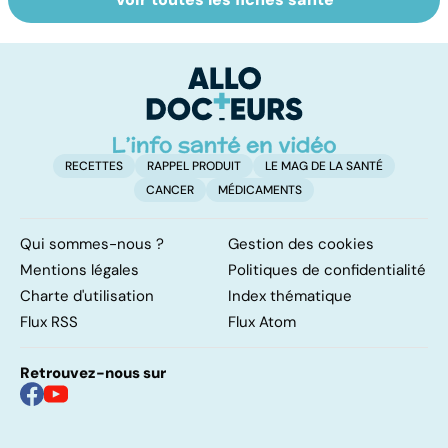
Tout savoir sur
Inflammation des
Su
les infections
amygdales : que
le
pulmonaires
faire en cas
l'
d'angine ?
RECETTES
RAPPEL PRODUIT
LE MAG DE LA SANTÉ
CANCER
MÉDICAMENTS
Qui sommes-nous ?
Gestion des cookies
Mentions légales
Politiques de confidentialité
Charte d'utilisation
Index thématique
Flux RSS
Flux Atom
Retrouvez-nous sur