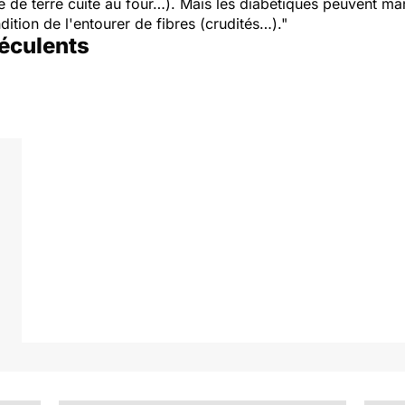
de terre cuite au four…). Mais les diabétiques peuvent m
ition de l'entourer de fibres (crudités…)."
féculents