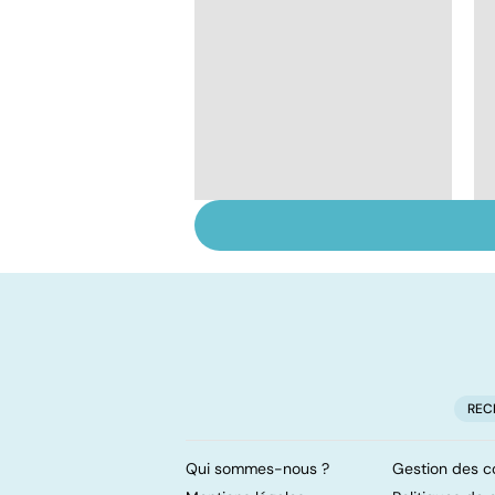
Grossesse : gare au
diabète
gestationnel !
REC
Qui sommes-nous ?
Gestion des c