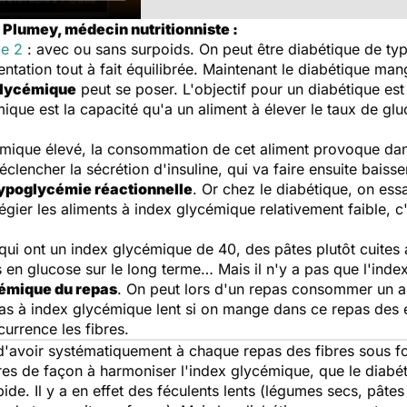
 Plumey, médecin nutritionniste :
pe 2
: avec ou sans surpoids. On peut être diabétique de type
ntation tout à fait équilibrée. Maintenant le diabétique m
glycémique
peut se poser. L'objectif pour un diabétique est
ique est la capacité qu'a un aliment à élever le taux de glu
mique élevé, la consommation de cet aliment provoque dans 
éclencher la sécrétion d'insuline, qui va faire ensuite baiss
ypoglycémie réactionnelle
. Or chez le diabétique, on ess
légier les aliments à index glycémique relativement faible, 
qui ont un index glycémique de 40, des pâtes plutôt cuites 
es en glucose sur le long terme… Mais il n'y a pas que l'inde
émique du repas
. On peut lors d'un repas consommer un a
pas à index glycémique lent si on mange dans ce repas des é
urrence les fibres.
'avoir systématiquement à chaque repas des fibres sous fo
ibres de façon à harmoniser l'index glycémique, que le diab
de. Il y a en effet des féculents lents (légumes secs, pâtes