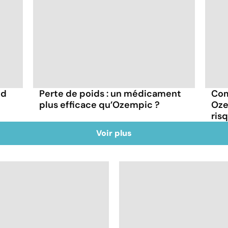
nd
Perte de poids : un médicament
Com
plus efficace qu’Ozempic ?
Oze
ris
Voir plus