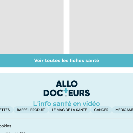
Voir toutes les fiches santé
Diabète de type II :
Diabète, les dégâts
des complications
du sucre
redoutables
ETTES
RAPPEL PRODUIT
LE MAG DE LA SANTÉ
CANCER
MÉDICAM
ookies