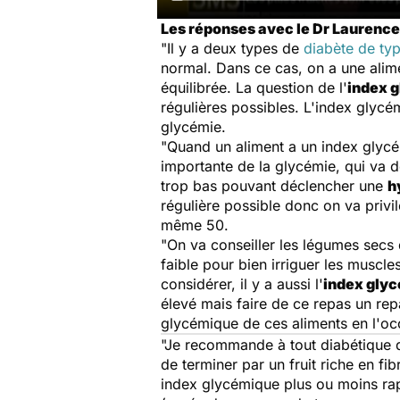
Les réponses avec le Dr Laurence
"Il y a deux types de
diabète de ty
normal. Dans ce cas, on a une alime
équilibrée. La question de l'
index 
régulières possibles. L'index glycém
glycémie.
"Quand un aliment a un index glycé
importante de la glycémie, qui va d
trop bas pouvant déclencher une
h
régulière possible donc on va privi
même 50.
"On va conseiller les légumes secs 
faible pour bien irriguer les muscl
considérer, il y a aussi l'
index glyc
élevé mais faire de ce repas un re
glycémique de ces aliments en l'occ
"Je recommande à tout diabétique d
de terminer par un fruit riche en f
index glycémique plus ou moins rapi