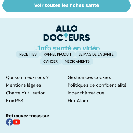
Voir toutes les fiches santé
Le sinus
Tout savoir sur
L
pilonidal, un
les virus
im
kyste douloureux
d
l
RECETTES
RAPPEL PRODUIT
LE MAG DE LA SANTÉ
CANCER
MÉDICAMENTS
Qui sommes-nous ?
Gestion des cookies
Mentions légales
Politiques de confidentialité
Charte d'utilisation
Index thématique
Flux RSS
Flux Atom
Retrouvez-nous sur