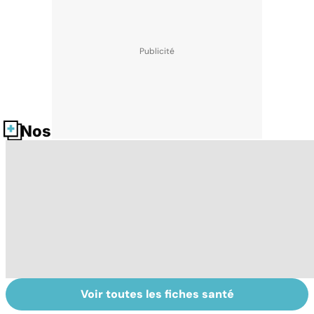
Nos fiches santé
Voir toutes les fiches santé
Parkinson :
Pesticides :
To