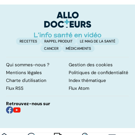
stupeur et
retour au bio ?
le
tremblements
p
RECETTES
RAPPEL PRODUIT
LE MAG DE LA SANTÉ
CANCER
MÉDICAMENTS
Qui sommes-nous ?
Gestion des cookies
Mentions légales
Politiques de confidentialité
Charte d'utilisation
Index thématique
Flux RSS
Flux Atom
Retrouvez-nous sur