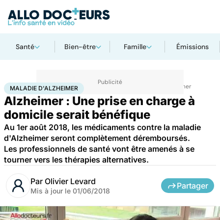
Santé
Bien-être
Famille
Émissions
Accueil
Santé
Maladies
Maladies neurologiques
Maladie d'Alzheimer
MALADIE D'ALZHEIMER
Alzheimer : Une prise en charge à
domicile serait bénéfique
Au 1er août 2018, les médicaments contre la maladie
d'Alzheimer seront complètement déremboursés.
Les professionnels de santé vont être amenés à se
tourner vers les thérapies alternatives.
Par
Olivier Levard
Partager
Mis à jour le
01/06/2018