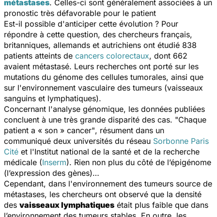
métastases
. Celles-ci sont généralement associées à un
pronostic très défavorable pour le patient
Est-il possible d'anticiper cette évolution ? Pour
répondre à cette question, des chercheurs français,
britanniques, allemands et autrichiens ont étudié 838
patients atteints de
cancers colorectaux
, dont 662
avaient métastasé. Leurs recherches ont porté sur les
mutations du génome des cellules tumorales, ainsi que
sur l'environnement vasculaire des tumeurs (vaisseaux
sanguins et lymphatiques).
Concernant l'analyse génomique, les données publiées
concluent à une très grande disparité des cas.
"Chaque
patient a « son » cancer"
, résument dans un
communiqué deux universités du réseau
Sorbonne Paris
Cité
et l'Institut national de la santé et de la recherche
médicale (
Inserm
). Rien non plus du côté de l’épigénome
(l’expression des gènes)…
Cependant, dans l'environnement des tumeurs source de
métastases, les chercheurs ont observé que la densité
des
vaisseaux lymphatiques
était plus faible que dans
l’environnement des tumeurs stables. En outre, les