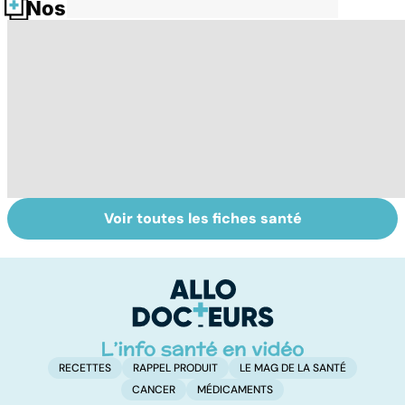
Nos fiches santé
Voir toutes les fiches santé
Tout savoir sur le
Staphylocoque
M
cerveau
doré : une
c
bactérie sous
surveillance
RECETTES
RAPPEL PRODUIT
LE MAG DE LA SANTÉ
CANCER
MÉDICAMENTS