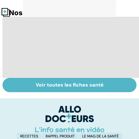
Nos fiches santé
Voir toutes les fiches santé
Pollution de l'air :
Soigner les
Po
sommes-nous
allergies
le
protégés ?
de
RECETTES
RAPPEL PRODUIT
LE MAG DE LA SANTÉ