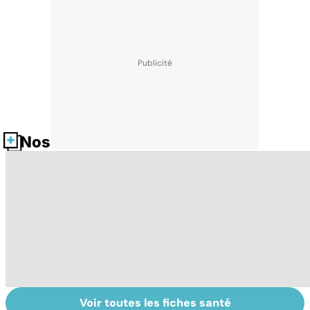
Nos fiches santé
Voir toutes les fiches santé
Tout savoir sur
Inflammation des
Su