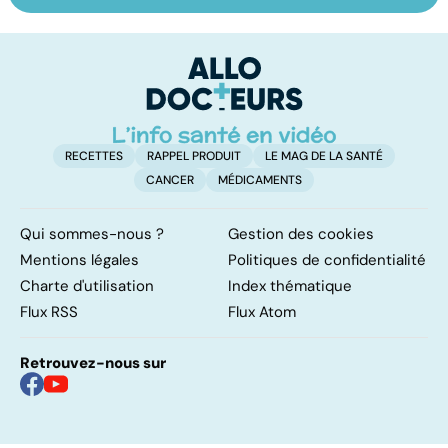
les infections
amygdales : que
le
pulmonaires
faire en cas
l'
d'angine ?
RECETTES
RAPPEL PRODUIT
LE MAG DE LA SANTÉ
CANCER
MÉDICAMENTS
Qui sommes-nous ?
Gestion des cookies
Mentions légales
Politiques de confidentialité
Charte d'utilisation
Index thématique
Flux RSS
Flux Atom
Retrouvez-nous sur