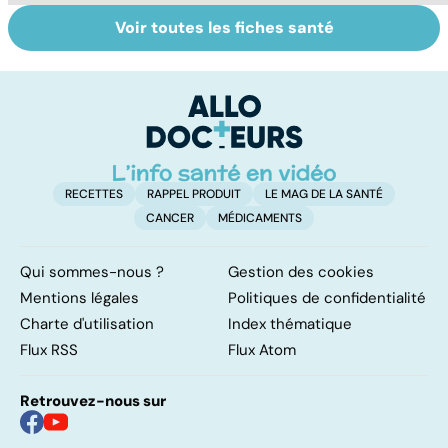
Voir toutes les fiches santé
Tout savoir sur
Inflammation des
Su
les infections
amygdales : que
le
pulmonaires
faire en cas
l'
d'angine ?
RECETTES
RAPPEL PRODUIT
LE MAG DE LA SANTÉ
CANCER
MÉDICAMENTS
Qui sommes-nous ?
Gestion des cookies
Mentions légales
Politiques de confidentialité
Charte d'utilisation
Index thématique
Flux RSS
Flux Atom
Retrouvez-nous sur