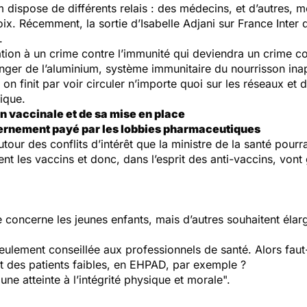
m dispose de différents relais : des médecins, et d’autres,
. Récemment, la sortie d’Isabelle Adjani sur France Inter 
.
ation à un crime contre l’immunité qui deviendra un crime c
nger de l’aluminium, système immunitaire du nourrisson inapt
 on finit par voir circuler n’importe quoi sur les réseaux 
ique.
on vaccinale et de sa mise en place
vernement payé par les lobbies pharmaceutiques
our des conflits d’intérêt que la ministre de la santé pourrai
t les vaccins et donc, dans l’esprit des anti-vaccins, vont
e concerne les jeunes enfants, mais d’autres souhaitent élarg
eulement conseillée aux professionnels de santé. Alors faut-i
nt des patients faibles, en EHPAD, par exemple ?
une atteinte à l’intégrité physique et morale".