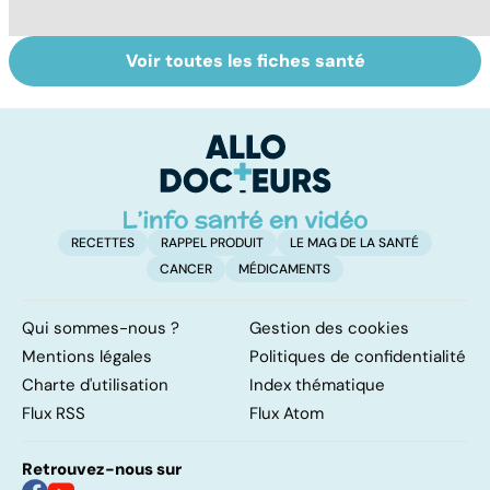
Voir toutes les fiches santé
Tout savoir sur
Inflammation des
Su
les infections
amygdales : que
le
pulmonaires
faire en cas
l'
d'angine ?
RECETTES
RAPPEL PRODUIT
LE MAG DE LA SANTÉ
CANCER
MÉDICAMENTS
Qui sommes-nous ?
Gestion des cookies
Mentions légales
Politiques de confidentialité
Charte d'utilisation
Index thématique
Flux RSS
Flux Atom
Retrouvez-nous sur