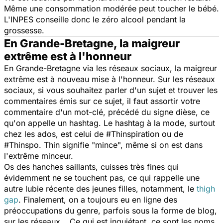
Même une consommation modérée peut toucher le bébé.
L'INPES conseille donc le zéro alcool pendant la
grossesse.
En Grande-Bretagne, la maigreur
extrême est à l'honneur
En Grande-Bretagne via les réseaux sociaux, la maigreur
extrême est à nouveau mise à l'honneur. Sur les réseaux
sociaux, si vous souhaitez parler d'un sujet et trouver les
commentaires émis sur ce sujet, il faut assortir votre
commentaire d'un mot-clé, précédé du signe dièse, ce
qu'on appelle un hashtag. Le hashtag à la mode, surtout
chez les ados, est celui de
#Thinspiration ou de
#Thinspo.
Thin
signifie "mince", même si on est dans
l'extrême minceur.
Os des hanches saillants, cuisses très fines qui
évidemment ne se touchent pas, ce qui rappelle une
autre lubie récente des jeunes filles, notamment, le
thigh
gap
. Finalement, on a toujours eu en ligne des
préoccupations du genre, parfois sous la forme de blog,
sur les réseaux… Ce qui est inquiétant, ce sont les noms