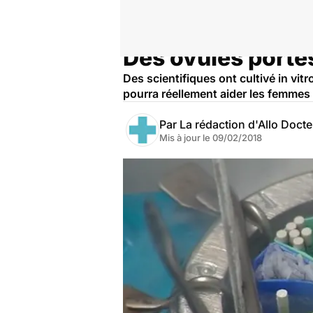
Des ovules portés
Accueil
Santé
Des scientifiques ont cultivé in vit
pourra réellement aider les femmes i
Par
La rédaction d'Allo Doct
Mis à jour le
09/02/2018