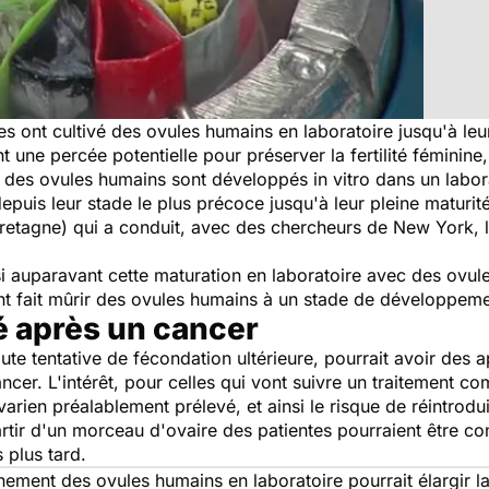
es ont cultivé des ovules humains en laboratoire jusqu'à leur
t une percée potentielle pour préserver la fertilité féminine
 des ovules humains sont développés in vitro dans un labor
epuis leur stade le plus précoce jusqu'à leur pleine matur
retagne) qui a conduit, avec des chercheurs de New York, l
si auparavant cette maturation en laboratoire avec des ovul
nt fait mûrir des ovules humains à un stade de développemen
té après un cancer
te tentative de fécondation ultérieure, pourrait avoir des a
ancer. L'intérêt, pour celles qui vont suivre un traitement c
varien préalablement prélevé, et ainsi le risque de réintrodui
ir d'un morceau d'ovaire des patientes pourraient être cond
 plus tard.
ement des ovules humains en laboratoire pourrait élargir la 