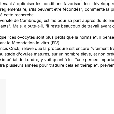
intenant à optimiser les conditions favorisant leur dévelop
réglementaire, s'ils peuvent être fécondés"
, commente la pr
gé cette recherche.
iversité de Cambridge, estime pour sa part auprès du Scie
sants"
. Mais, ajoute-t-il,
"il reste beaucoup de travail avant d
 que
"ces ovocytes sont plus petits que la normale"
. Il pens
nt la fécondation in vitro (FIV).
rancis Crick, relève que la procédure est encore
"vraiment tr
au stade d'ovules matures, sur un nombre élevé, et non pré
impérial de Londre, y voit quant à lui
"une percée importan
dra plusieurs années pour traduire cela en thérapie"
, prévien