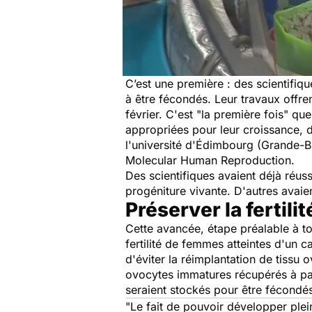
C’est une première : des scientifiqu
à être fécondés. Leur travaux offren
février. C'est
"la première fois"
que
appropriées pour leur croissance, d
l'université d'Édimbourg (Grande-B
Molecular Human Reproduction.
Des scientifiques avaient déjà réus
progéniture vivante. D'autres avaie
Préserver la fertili
Cette avancée, étape préalable à tou
fertilité de femmes atteintes d'un c
d'éviter la réimplantation de tissu o
ovocytes immatures récupérés à part
seraient stockés pour être fécondés
"Le fait de pouvoir développer plein