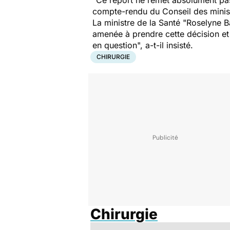
"Ce report ne remet absolument pas e
compte-rendu du Conseil des minist
La ministre de la
Santé
"Roselyne Ba
amenée à prendre cette décision et 
en question", a-t-il insisté.
CHIRURGIE
Chirurgie