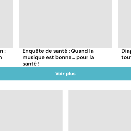
n :
Enquête de santé : Quand la
Dia
n
musique est bonne... pour la
tou
santé !
Voir plus