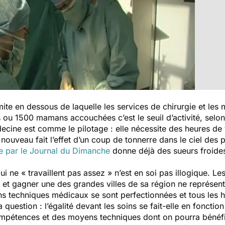
mite en dessous de laquelle les services de chirurgie et les
u 1500 mamans accouchées c’est le seuil d’activité, selon 
decine est comme le pilotage : elle nécessite des heures de
 nouveau fait l’effet d’un coup de tonnerre dans le ciel des
ée par le Journal du Dimanche
donne déjà des sueurs froides 
ui ne « travaillent pas assez » n’est en soi pas illogique. L
é, et gagner une des grandes villes de sa région ne représe
s techniques médicaux se sont perfectionnées et tous les h
a question : l’égalité devant les soins se fait-elle en foncti
mpétences et des moyens techniques dont on pourra bénéfici