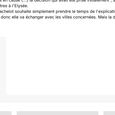
n cause (...) la décision qui avait été prise initialement",
res à l'Elysée.
chelot souhaite simplement prendre le temps de l'explicatio
donc elle va échanger avec les villes concernées. Mais la 