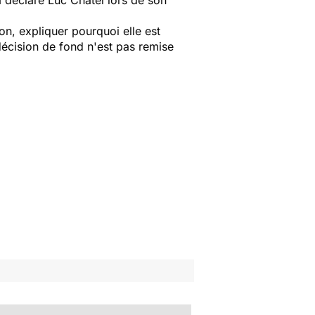
 a déclaré Luc Chatel lors de son
n, expliquer pourquoi elle est
décision de fond n'est pas remise