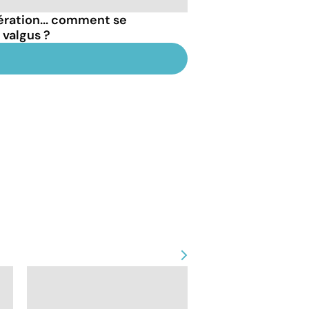
ération... comment se
 valgus ?