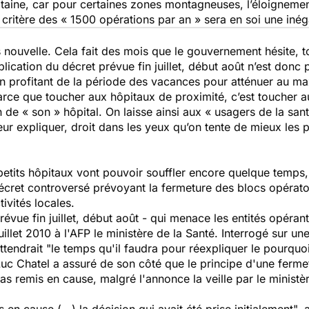
itaine, car pour certaines zones montagneuses, l’éloigneme
 critère des « 1500 opérations par an » sera en soi une inéga
 nouvelle. Cela fait des mois que le gouvernement hésite, to
lication du décret prévue fin juillet, début août n’est donc
En profitant de la période des vacances pour atténuer au m
ce que toucher aux hôpitaux de proximité, c’est toucher aux
n de « son » hôpital. On laisse ainsi aux « usagers de la san
eur expliquer, droit dans les yeux qu’on tente de mieux les
petits hôpitaux vont pouvoir souffler encore quelque temps,
cret controversé prévoyant la fermeture des blocs opératoir
tivités locales.
prévue fin juillet, début août - qui menace les entités opér
uillet 2010 à l'AFP le ministère de la
Santé.
Interrogé sur une
ttendrait "le temps qu'il faudra pour réexpliquer le pourquo
c Chatel a assuré de son côté que le principe d'une fermet
 pas remis en cause, malgré l'annonce la veille par le ministè