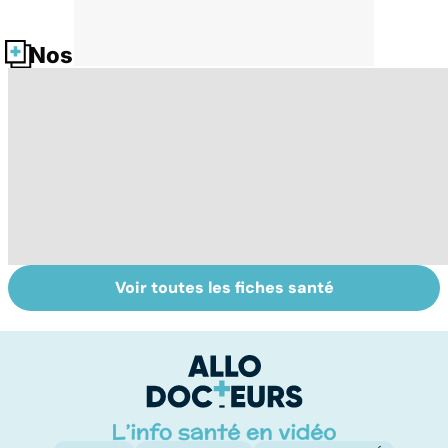
Nos fiches santé
Voir toutes les fiches santé
Tout savoir sur
Inflammation des
Su
les infections
amygdales : que
le
pulmonaires
faire en cas
l'
d'angine ?