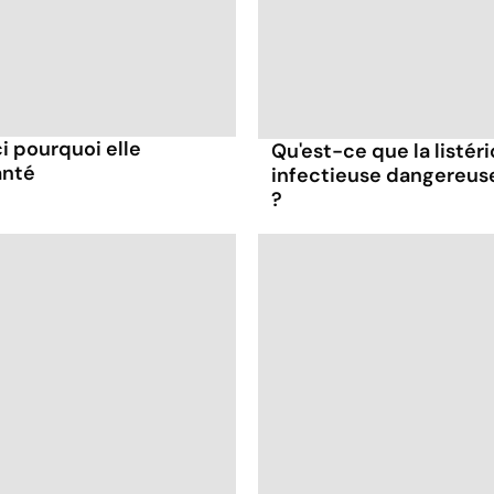
ci pourquoi elle
Qu'est-ce que la listér
anté
infectieuse dangereus
?