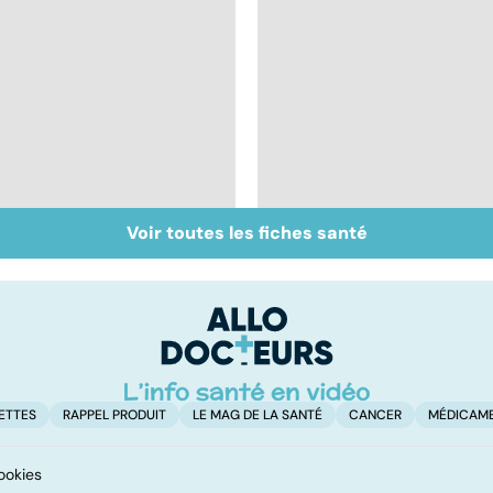
Voir toutes les fiches santé
Sexualité, infertilité
Acupuncture :
et PMA, des liens
comment est-elle
étroits
pratiquée ?
ETTES
RAPPEL PRODUIT
LE MAG DE LA SANTÉ
CANCER
MÉDICAM
ookies