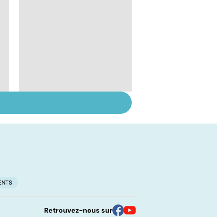
Pré-éclampsie :
attention, grossesse
à risque !
ENTS
Retrouvez-nous sur