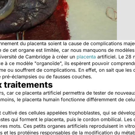
nnement du placenta soient la cause de complications majeu
ce de cet organe est limitée, car nous manquons de modèle
niversité de Cambridge à créer un
placenta
artificiel. Le 28 
ce à ce modèle "organoïde", ils espèrent pouvoir comprend
me ou souffrent de complications. En effet, on sait que le
e pré-éclampsies ou de fausses couches.
 traitements
s, car ce placenta artificiel permettra de tester de nouveau
nmoins, le placenta humain fonctionne différemment de celui
et cultivé des cellules appelées trophoblastes, qui se dével
stes qui forment le placenta, puis le cordon ombilical. Les
pres mots. Ces petits organes artificiels reproduisent in vit
es et les protéines responsables de la modification du mét