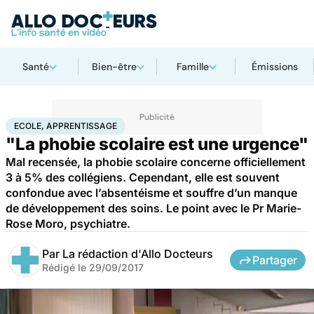
Santé
Bien-être
Famille
Émissions
Accueil
Santé
Ecole, apprentissage
ECOLE, APPRENTISSAGE
"La phobie scolaire est une urgence"
Mal recensée, la phobie scolaire concerne officiellement
3 à 5% des collégiens. Cependant, elle est souvent
confondue avec l’absentéisme et souffre d’un manque
de développement des soins. Le point avec le Pr Marie-
Rose Moro, psychiatre.
Par
La rédaction d'Allo Docteurs
Partager
Rédigé le
29/09/2017