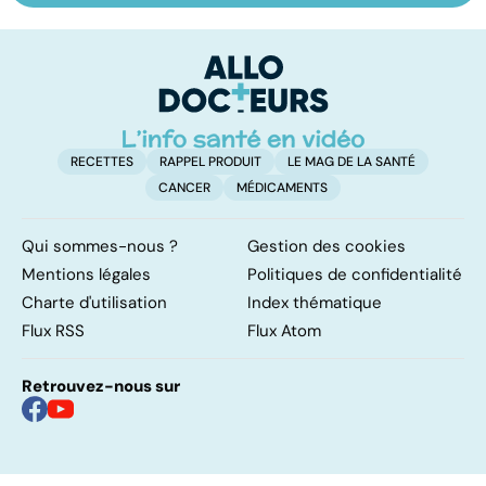
alimentaires :
les infections
a
menaces dans
pulmonaires
fa
nos assiettes !
d'
RECETTES
RAPPEL PRODUIT
LE MAG DE LA SANTÉ
CANCER
MÉDICAMENTS
Qui sommes-nous ?
Gestion des cookies
Mentions légales
Politiques de confidentialité
Charte d'utilisation
Index thématique
Flux RSS
Flux Atom
Retrouvez-nous sur