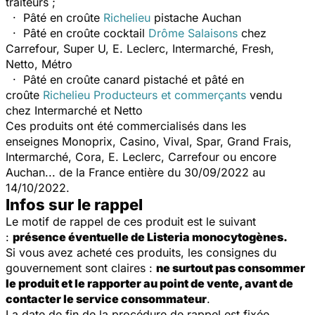
traiteurs ;
· Pâté en croûte
Richelieu
pistache Auchan
· Pâté en croûte cocktail
Drôme Salaisons
chez
Carrefour, Super U, E. Leclerc, Intermarché, Fresh,
Netto, Métro
· Pâté en croûte canard pistaché et pâté en
croûte
Richelieu Producteurs et commerçants
vendu
chez Intermarché et Netto
Ces produits ont été commercialisés dans les
enseignes Monoprix, Casino, Vival, Spar, Grand Frais,
Intermarché, Cora, E. Leclerc, Carrefour ou encore
Auchan... de la France entière du 30/09/2022 au
14/10/2022.
Infos sur le rappel
Le motif de rappel de ces produit est le suivant
:
présence éventuelle de
Listeria monocytogènes.
Si vous avez acheté ces produits, les consignes du
gouvernement sont claires :
ne surtout pas consommer
le produit et le rapporter au point de
vente, avant de
contacter le service consommateur
.
La date de fin de la procédure de rappel est fixée