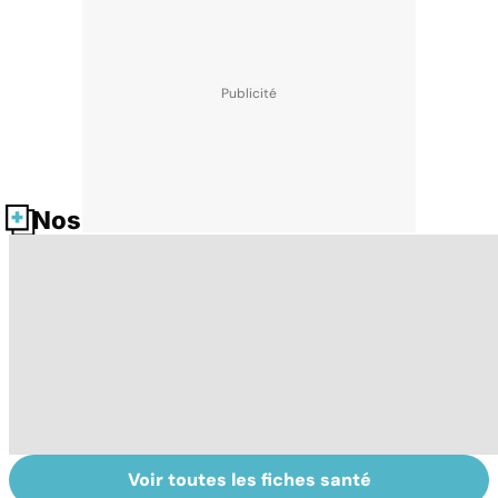
Nos fiches santé
Voir toutes les fiches santé
Intoxications
Tout savoir sur
I