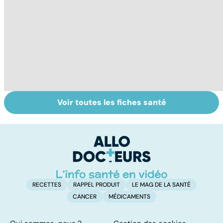
Voir toutes les fiches santé
Mal des
Ostéopathie, une
Mi
transports :
thérapie
c
quand voyager
manuelle
so
devient un
cauchemar
RECETTES
RAPPEL PRODUIT
LE MAG DE LA SANTÉ
CANCER
MÉDICAMENTS