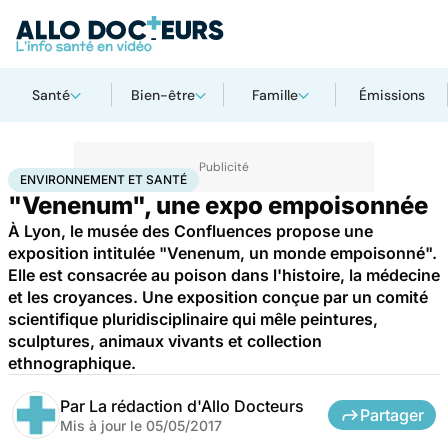
Santé
Bien-être
Famille
Émissions
Accueil
Bien-être
Environnement et santé
ENVIRONNEMENT ET SANTÉ
"Venenum", une expo empoisonnée
À Lyon, le musée des Confluences propose une
exposition intitulée "Venenum, un monde empoisonné".
Elle est consacrée au poison dans l'histoire, la médecine
et les croyances. Une exposition conçue par un comité
scientifique pluridisciplinaire qui mêle peintures,
sculptures, animaux vivants et collection
ethnographique.
Par
La rédaction d'Allo Docteurs
Partager
Mis à jour le
05/05/2017