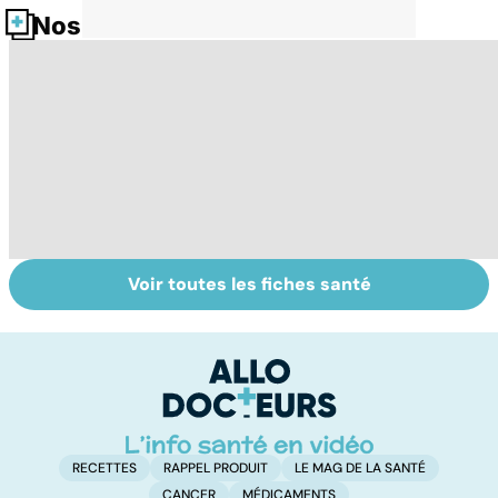
Nos fiches santé
Voir toutes les fiches santé
Grand froid : nos
Perturbateurs
Da
conseils
endocriniens :
mu
une menace pour
p
notre santé
RECETTES
RAPPEL PRODUIT
LE MAG DE LA SANTÉ
CANCER
MÉDICAMENTS