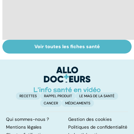
Voir toutes les fiches santé
Suicide : prévenir
Un rhume, ça se
C
le passage à
soigne ?
e
l'acte
l
RECETTES
RAPPEL PRODUIT
LE MAG DE LA SANTÉ
CANCER
MÉDICAMENTS
Qui sommes-nous ?
Gestion des cookies
Mentions légales
Politiques de confidentialité