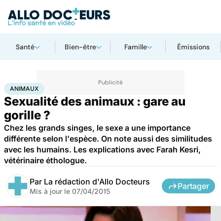
Santé
Bien-être
Famille
Émissions
Accueil
Bien-être
Animaux
Animaux
ANIMAUX
Sexualité des animaux : gare au
gorille ?
Chez les grands singes, le sexe a une importance
différente selon l'espèce. On note aussi des similitudes
avec les humains. Les explications avec Farah Kesri,
vétérinaire éthologue.
Par
La rédaction d'Allo Docteurs
Partager
Mis à jour le
07/04/2015