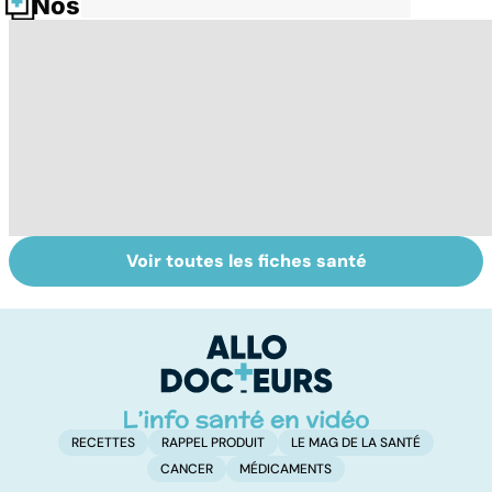
Nos fiches santé
Voir toutes les fiches santé
Tout savoir sur
Inflammation des
Su
les infections
amygdales : que
le
pulmonaires
faire en cas
l'
d'angine ?
RECETTES
RAPPEL PRODUIT
LE MAG DE LA SANTÉ
CANCER
MÉDICAMENTS