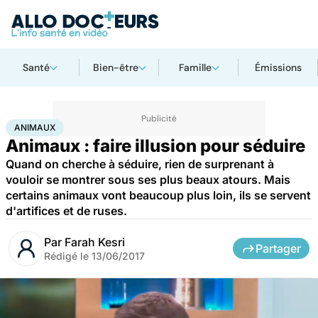
Santé
Bien-être
Famille
Émissions
Accueil
Bien-être
Animaux
Animaux
ANIMAUX
Animaux : faire illusion pour séduire
Quand on cherche à séduire, rien de surprenant à
vouloir se montrer sous ses plus beaux atours. Mais
certains animaux vont beaucoup plus loin, ils se servent
d'artifices et de ruses.
Par
Farah Kesri
Partager
Rédigé le
13/06/2017