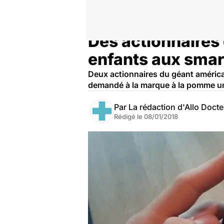
Des actionnaires 
Accueil
Santé
enfants aux sma
Deux actionnaires du géant américa
demandé à la marque à la pomme une
Par
La rédaction d'Allo Doct
Rédigé le
08/01/2018