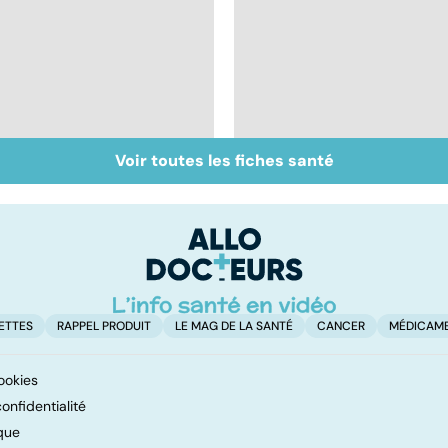
Voir toutes les fiches santé
Inflammation des
Suicide : prévenir le
amygdales : que faire
passage à l'acte
en cas d'angine ?
ETTES
RAPPEL PRODUIT
LE MAG DE LA SANTÉ
CANCER
MÉDICAM
ookies
onfidentialité
que