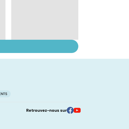
Le lupus, une maladie
complexe
ENTS
Retrouvez-nous sur