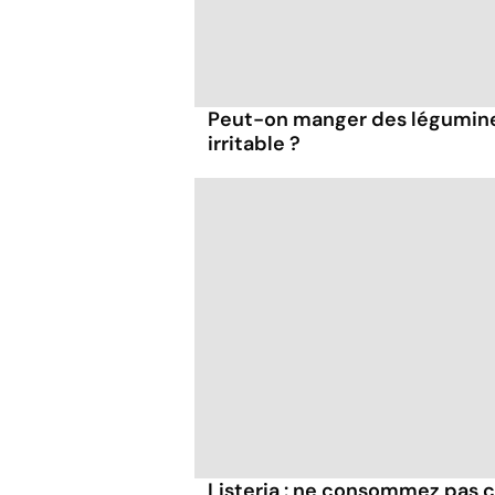
Peut-on manger des légumineu
irritable ?
Listeria : ne consommez pas c