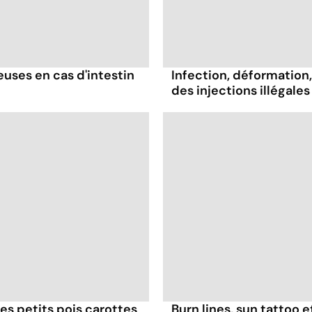
ses en cas d'intestin
Infection, déformation, 
des injections illégales
es petits pois carottes
Burn lines, sun tattoo 