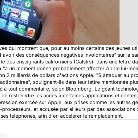
ves qui montrent que, pour au moins certains des jeunes util
t avoir des conséquences négatives involontaires" sur la san
ite des enseignants californiens (Calstrs), dans une lettre da
 va "à un moment donné probablement affecter Apple lui-mê
ron 2 milliards de dollars d'actions Apple. "S'attaquer au 
actionnaires", soulignent-ils dans leur lettre mentionnée plu
sé à tout commentaire, selon Bloomberg. Le géant technolo
é de restreindre les accès à certaines applications et conten
 pression exercée sur Apple, aux prises comme les autres g
ro-processeurs, et accusée par ailleurs par des associations 
 ses téléphones, afin d'en accélérer le remplacement.