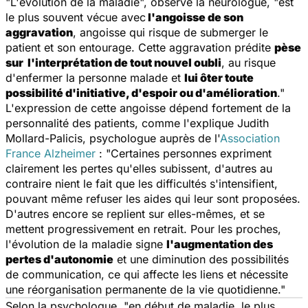
"L'évolution de la maladie", observe la neurologue, "est
le plus souvent vécue avec
l'angoisse de son
aggravation
, angoisse qui risque de submerger le
patient et son entourage. Cette aggravation prédite
pèse
sur l'interprétation de tout nouvel oubli
, au risque
d'enfermer la personne malade et
lui ôter toute
possibilité d'initiative, d'espoir ou d'amélioration
."
L'expression de cette angoisse dépend fortement de la
personnalité des patients, comme l'explique Judith
Mollard-Palicis, psychologue auprès de l'
Association
France Alzheimer
: "Certaines personnes expriment
clairement les pertes qu'elles subissent, d'autres au
contraire nient le fait que les difficultés s'intensifient,
pouvant même refuser les aides qui leur sont proposées.
D'autres encore se replient sur elles-mêmes, et se
mettent progressivement en retrait. Pour les proches,
l'évolution de la maladie signe
l'augmentation des
pertes d'autonomie
et une diminution des possibilités
de communication, ce qui affecte les liens et nécessite
une réorganisation permanente de la vie quotidienne."
Selon la psychologue, "en début de maladie, le plus