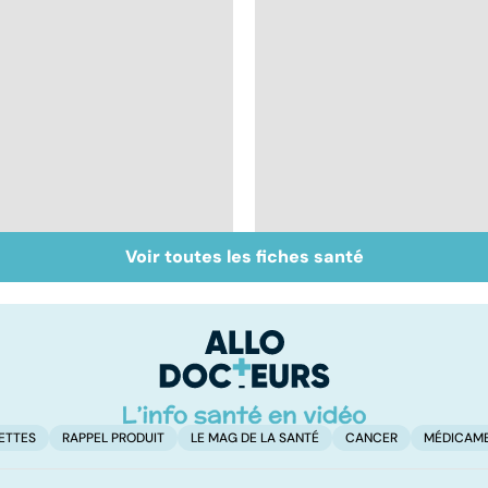
Voir toutes les fiches santé
Tout savoir sur les
Inflammation des
infections
amygdales : que faire
pulmonaires
en cas d'angine ?
ETTES
RAPPEL PRODUIT
LE MAG DE LA SANTÉ
CANCER
MÉDICAM