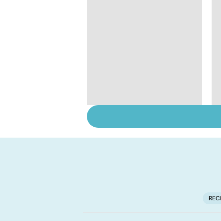
Mort subite du
nourrisson :
continuer la
prévention
REC