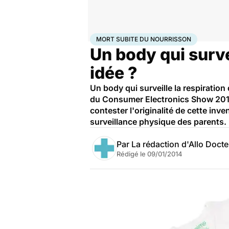
Accueil
Santé
Mort subite du nourrisson
MORT SUBITE DU NOURRISSON
Un body qui surve
idée ?
Un body qui surveille la respiration
du Consumer Electronics Show 2014 
contester l'originalité de cette inv
surveillance physique des parents.
Par
La rédaction d'Allo Doct
Rédigé le
09/01/2014