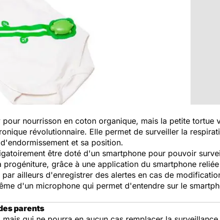
pour nourrisson en coton organique, mais la petite tortue ve
onique révolutionnaire. Elle permet de surveiller la respirat
 d'endormissement et sa position.
igatoirement être doté d'un smartphone pour pouvoir survei
 progéniture, grâce à une application du smartphone reliée
par ailleurs d'enregistrer des alertes en cas de modificati
ême d'un microphone qui permet d'entendre sur le smartph
 des parents
, mais qui ne pourra en aucun cas remplacer la surveillance