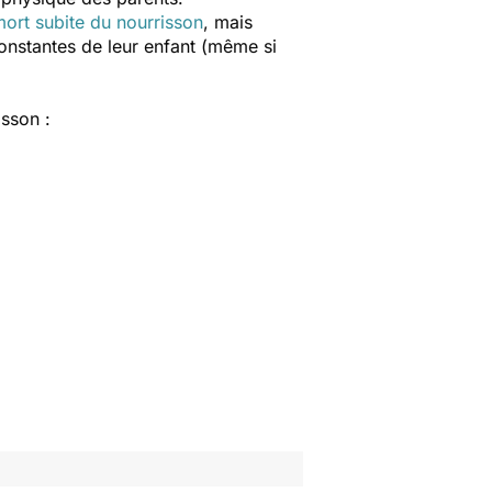
ort subite du nourrisson
, mais
onstantes de leur enfant (même si
isson :