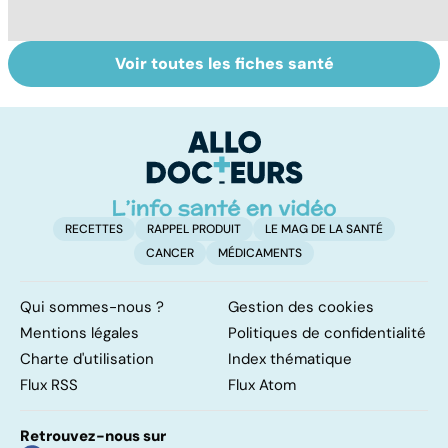
Voir toutes les fiches santé
Tout savoir sur
Covid-19 : tout
Va
les infections
savoir sur la
s
pulmonaires
maladie
t
t
RECETTES
RAPPEL PRODUIT
LE MAG DE LA SANTÉ
CANCER
MÉDICAMENTS
Qui sommes-nous ?
Gestion des cookies
Mentions légales
Politiques de confidentialité
Charte d'utilisation
Index thématique
Flux RSS
Flux Atom
Retrouvez-nous sur