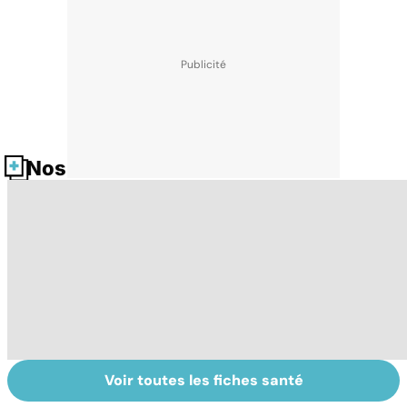
Nos fiches santé
Voir toutes les fiches santé
Les méthodes
Faire du sport à
D