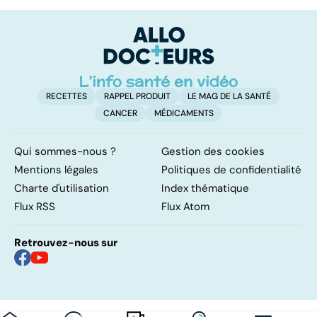
qui fonctionnent
domicile, c'est
le
vraiment pour
facile !
c
arrêter de fumer
l
!
l
RECETTES
RAPPEL PRODUIT
LE MAG DE LA SANTÉ
CANCER
MÉDICAMENTS
Qui sommes-nous ?
Gestion des cookies
Mentions légales
Politiques de confidentialité
Charte d'utilisation
Index thématique
Flux RSS
Flux Atom
Retrouvez-nous sur