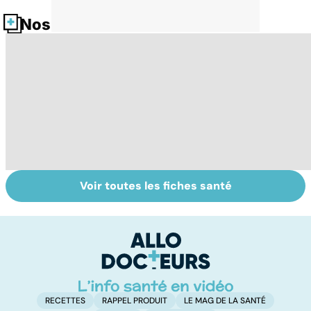
Nos fiches santé
Voir toutes les fiches santé
Grand froid : nos
Perturbateurs
Fa
conseils
endocriniens :
do
une menace pour
fa
notre santé
RECETTES
RAPPEL PRODUIT
LE MAG DE LA SANTÉ