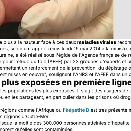
e plus à la hauteur face à ces deux
maladies virales
reconn
nes, selon un rapport remis lundi 19 mai 2014 à la ministre 
aine, a été réalisé sous l'égide de l'Agence française de re
se pour l'étude du foie (AFEF) par 22 groupes d'experts et 
ermettant un renforcement de la prévention, du dépistage e
ment mises en oeuvre", soulignent l'ANRS et l'AFEF dans 
s plus exposées en première lign
u les populations les plus exposées. Il s'agit des usagers de 
u en les partageant, en particulier dans les prisons où drog
e régions comme l'Afrique où l'
hépatite B
est très présente 
es régions d'Outre-Mer.
uisque la moitié des 300.000 personnes atteintes d'hépatite
norent qu'elles sont contaminées.