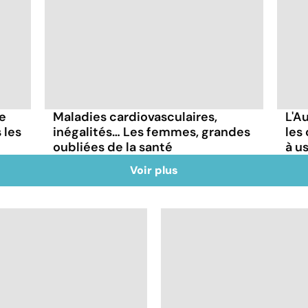
re
Maladies cardiovasculaires,
L'Au
 les
inégalités… Les femmes, grandes
les
oubliées de la santé
à u
Voir plus