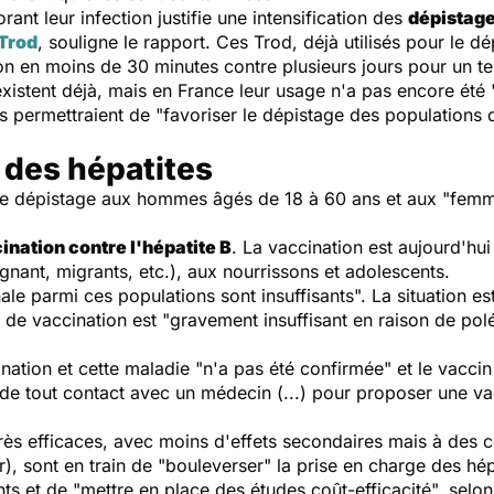
ant leur infection justifie une intensification des
dépistage
Trod
, souligne le rapport. Ces Trod, déjà utilisés pour le d
n en moins de 30 minutes contre plusieurs jours pour un te
existent déjà, mais en France leur usage n'a pas encore été 
ls permettraient de "favoriser le dépistage des populations 
e des hépatites
 le dépistage aux hommes âgés de 18 à 60 ans et aux "femm
ination contre l'hépatite B
. La vaccination est aujourd'h
nant, migrants, etc.), aux nourrissons et adolescents.
le parmi ces populations sont insuffisants". La situation es
 de vaccination est "gravement insuffisant en raison de pol
ination et cette maladie "n'a pas été confirmée" et le vaccin
er de tout contact avec un médecin (...) pour proposer une v
rès efficaces, avec moins d'effets secondaires mais à des c
 sont en train de "bouleverser" la prise en charge des hépa
 et de "mettre en place des études coût-efficacité", selon