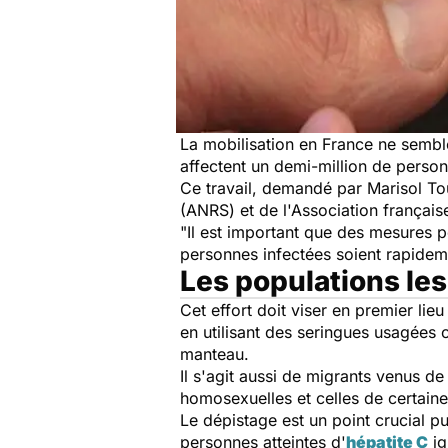
La mobilisation en France ne sembl
affectent un demi-million de person
Ce travail, demandé par Marisol Tour
(ANRS) et de l'Association françai
"Il est important que des mesures p
personnes infectées soient rapide
Les populations le
Cet effort doit viser en premier lie
en utilisant des seringues usagées o
manteau.
Il s'agit aussi de migrants venus d
homosexuelles et celles de certain
Le dépistage est un point crucial p
personnes atteintes d'
hépatite C
ig