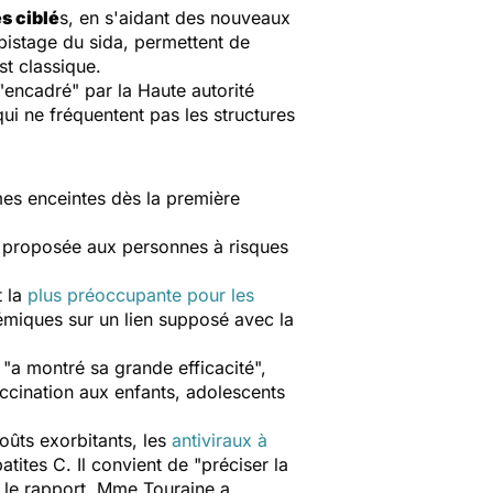
s ciblé
s, en s'aidant des nouveaux
épistage du sida, permettent de
st classique.
"encadré" par la Haute autorité
qui ne fréquentent pas les structures
es enceintes dès la première
ui proposée aux personnes à risques
t la
plus préoccupante pour les
émiques sur un lien supposé avec la
 "a montré sa grande efficacité",
accination aux enfants, adolescents
oûts exorbitants, les
antiviraux à
tites C. Il convient de "préciser la
 le rapport. Mme Touraine a