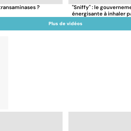
 transaminases ?
"Sniffy" : le gouvernem
énergisante à inhaler p
Plus de vidéos