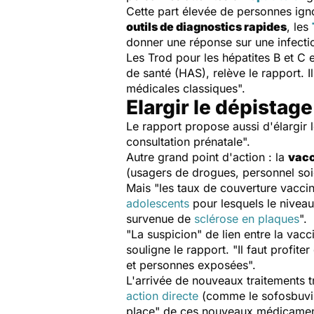
Cette part élevée de personnes ignor
outils de diagnostics rapides
, les
donner une réponse sur une infectio
Les Trod pour les hépatites B et C 
de santé (HAS), relève le rapport. I
médicales classiques".
Elargir le dépistag
Le rapport propose aussi d'élargir
consultation prénatale".
Autre grand point d'action : la
vacc
(usagers de drogues, personnel soig
Mais "les taux de couverture vaccina
adolescents
pour lesquels le niveau
survenue de
sclérose en plaques
".
"La suspicion" de lien entre la vacc
souligne le rapport. "Il faut profit
et personnes exposées".
L'arrivée de nouveaux traitements t
action directe
(comme le sofosbuvir),
place" de ces nouveaux médicaments