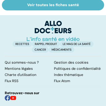
Voir toutes les fiches santé
Gynéco : un suivi
Sexualité,
A
pour la vie
infertilité et
c
PMA, des liens
el
étroits
RECETTES
RAPPEL PRODUIT
LE MAG DE LA SANTÉ
CANCER
MÉDICAMENTS
Qui sommes-nous ?
Gestion des cookies
Mentions légales
Politiques de confidentialité
Charte d'utilisation
Index thématique
Flux RSS
Flux Atom
Retrouvez-nous sur