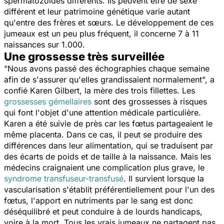
spermatozoïdes différents. Ils peuvent être de sexe
différent et leur patrimoine génétique varie autant
qu'entre des frères et sœurs. Le développement de ces
jumeaux est un peu plus fréquent, il concerne 7 à 11
naissances sur 1.000.
Une grossesse très surveillée
"Nous avons passé des échographies chaque semaine
afin de s'assurer qu'elles grandissaient normalement", a
confié Karen Gilbert, la mère des trois fillettes. Les
grossesses gémellaires
sont des grossesses à risques
qui font l'objet d'une attention médicale particulière.
Karen a été suivie de près car les fœtus partageaient le
même placenta. Dans ce cas, il peut se produire des
différences dans leur alimentation, qui se traduisent par
des écarts de poids et de taille à la naissance. Mais les
médecins craignaient une complication plus grave, le
syndrome transfuseur-transfusé
. Il survient lorsque la
vascularisation s'établit préférentiellement pour l'un des
fœtus, l'apport en nutriments par le sang est donc
déséquilibré et peut conduire à de lourds handicaps,
voire à la mort. Tous les vrais jumeaux ne partagent pas