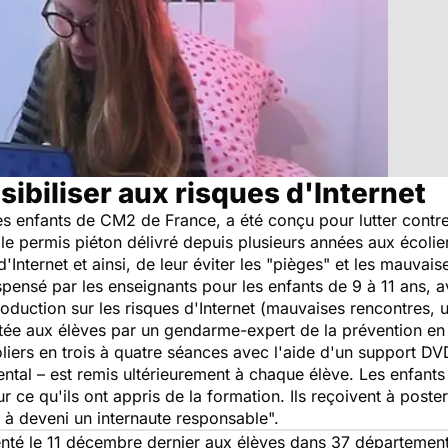
ibiliser aux risques d'Internet
es enfants de CM2 de France, a été conçu pour lutter contre 
 permis piéton délivré depuis plusieurs années aux écolie
d'Internet et ainsi, de leur éviter les "pièges" et les mauvai
nsé par les enseignants pour les enfants de 9 à 11 ans, av
roduction sur les risques d'Internet (mauvaises rencontres, u
tée aux élèves par un gendarme-expert de la prévention en 
oliers en trois à quatre séances avec l'aide d'un support DV
ntal – est remis ultérieurement à chaque élève. Les enfant
 ce qu'ils ont appris de la formation. Ils reçoivent à poster
à deveni un internaute responsable".
enté le 11 décembre dernier aux élèves dans 37 département