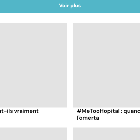
Voir plus
nt-ils vraiment
#MeTooHopital : quand 
l'omerta