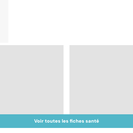
Voir toutes les fiches santé
Faire du sport à
Don de gamètes : le
domicile, c'est facile !
pour et le contre