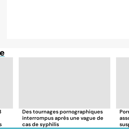
ue
3
Des tournages pornographiques
Por
interrompus après une vague de
ass
s
cas de syphilis
sus