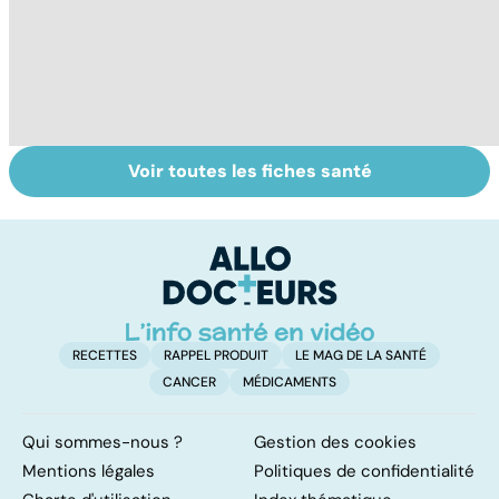
Voir toutes les fiches santé
Les agrumes et
Bien vivre la
To
leurs bienfaits
ménopause
c
pour la santé
RECETTES
RAPPEL PRODUIT
LE MAG DE LA SANTÉ
CANCER
MÉDICAMENTS
Qui sommes-nous ?
Gestion des cookies
Mentions légales
Politiques de confidentialité