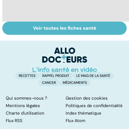
Voir toutes les fiches santé
Post-partum : un
Gynéco : un suivi
Al
bouleversement
pour la vie
m
après la
t
naissance
p
RECETTES
RAPPEL PRODUIT
LE MAG DE LA SANTÉ
CANCER
MÉDICAMENTS
Qui sommes-nous ?
Gestion des cookies
Mentions légales
Politiques de confidentialité
Charte d'utilisation
Index thématique
Flux RSS
Flux Atom