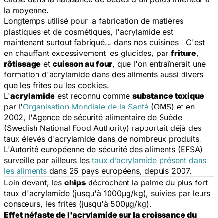
la moyenne.
Longtemps utilisé pour la fabrication de matières
plastiques et de cosmétiques, l'acrylamide est
maintenant surtout fabriqué… dans nos cuisines ! C'est
en chauffant excessivement les glucides, par
friture
,
rôtissage
et
cuisson au four
, que l'on entraînerait une
formation d'acrylamide dans des aliments aussi divers
que les frites ou les cookies.
L'
acrylamide
est reconnu comme
substance toxique
par l'
Organisation Mondiale de la Santé
(OMS) et en
2002, l'Agence de sécurité alimentaire de Suède
(Swedish National Food Authority) rapportait déjà des
taux élevés d'acrylamide dans de nombreux produits.
L'Autorité européenne de sécurité des aliments (EFSA)
surveille par ailleurs les
taux d’acrylamide présent dans
les aliments
dans 25 pays européens, depuis 2007.
Loin devant, les
chips
décrochent la palme du plus fort
taux d'acrylamide (jusqu'à 1000µg/kg), suivies par leurs
consœurs, les frites (jusqu'à 500µg/kg).
Effet néfaste de l'acrylamide sur la croissance du