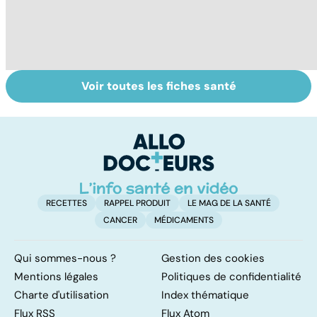
Voir toutes les fiches santé
Le tramadol, un
Le mystère de la
Al
médicament à
fibromyalgie
de
risque
d
i
RECETTES
RAPPEL PRODUIT
LE MAG DE LA SANTÉ
CANCER
MÉDICAMENTS
Qui sommes-nous ?
Gestion des cookies
Mentions légales
Politiques de confidentialité
Charte d'utilisation
Index thématique
Flux RSS
Flux Atom