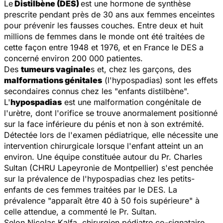
Le
Distilbène (DES)
est une hormone de synthèse
prescrite pendant près de 30 ans aux femmes enceintes
pour prévenir les fausses couches. Entre deux et huit
millions de femmes dans le monde ont été traitées de
cette façon entre 1948 et 1976, et en France le DES a
concerné environ 200 000 patientes.
Des
tumeurs vaginale
s et, chez les garçons, des
malformations génitales
(l'hypospadias) sont les effets
secondaires connus chez les "enfants distilbène".
L'
hypospadias
est une malformation congénitale de
l'urètre, dont l'orifice se trouve anormalement positionné
sur la face inférieure du pénis et non à son extrémité.
Détectée lors de l'examen pédiatrique, elle nécessite une
intervention chirurgicale lorsque l'enfant atteint un an
environ. Une équipe constituée autour du Pr. Charles
Sultan (CHRU Lapeyronie de Montpellier) s'est penchée
sur la prévalence de l'hypospadias chez les petits-
enfants de ces femmes traitées par le DES. La
prévalence "apparaît être 40 à 50 fois supérieure" à
celle attendue, a commenté le Pr. Sultan.
Selon Nicolas Kalfa, chirurgien pédiatre co-signataire