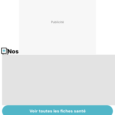
Nos fiches santé
Voir toutes les fiches santé
Tout savoir sur
Le lupus, une
A