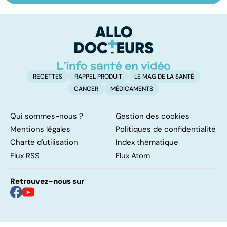
les infections
maladie
s
pulmonaires
complexe
c
t
RECETTES
RAPPEL PRODUIT
LE MAG DE LA SANTÉ
CANCER
MÉDICAMENTS
Qui sommes-nous ?
Gestion des cookies
Mentions légales
Politiques de confidentialité
Charte d'utilisation
Index thématique
Flux RSS
Flux Atom
Retrouvez-nous sur